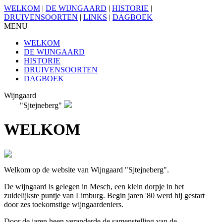
WELKOM
|
DE WIJNGAARD
|
HISTORIE
|
DRUIVENSOORTEN
|
LINKS
|
DAGBOEK
MENU
WELKOM
DE WIJNGAARD
HISTORIE
DRUIVENSOORTEN
DAGBOEK
Wijngaard
"Sjtejneberg"
WELKOM
Welkom op de website van Wijngaard "Sjtejneberg".
De wijngaard is gelegen in Mesch, een klein dorpje in het
zuidelijkste puntje van Limburg. Begin jaren '80 werd hij gestart
door zes toekomstige wijngaardeniers.
Door de jaren heen veranderde de samenstelling van de