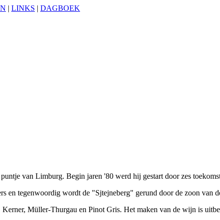
EN
|
LINKS
|
DAGBOEK
e puntje van Limburg. Begin jaren '80 werd hij gestart door zes toekoms
rs en tegenwoordig wordt de "Sjtejneberg" gerund door de zoon van de 
, Kerner, Müller-Thurgau en Pinot Gris. Het maken van de wijn is uitb