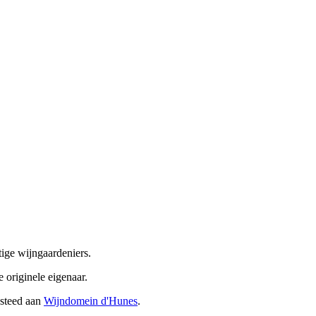
tige wijngaardeniers.
originele eigenaar.
esteed aan
Wijndomein d'Hunes
.