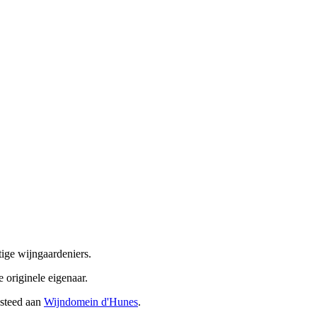
tige wijngaardeniers.
originele eigenaar.
esteed aan
Wijndomein d'Hunes
.