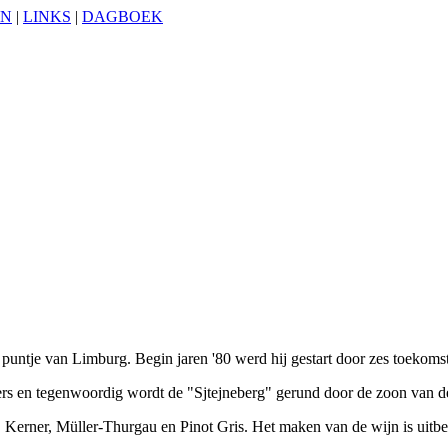
EN
|
LINKS
|
DAGBOEK
e puntje van Limburg. Begin jaren '80 werd hij gestart door zes toekoms
rs en tegenwoordig wordt de "Sjtejneberg" gerund door de zoon van de 
, Kerner, Müller-Thurgau en Pinot Gris. Het maken van de wijn is uitb