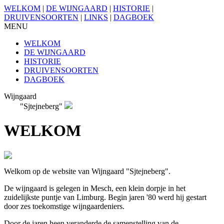
WELKOM
|
DE WIJNGAARD
|
HISTORIE
|
DRUIVENSOORTEN
|
LINKS
|
DAGBOEK
MENU
WELKOM
DE WIJNGAARD
HISTORIE
DRUIVENSOORTEN
DAGBOEK
Wijngaard
"Sjtejneberg"
WELKOM
Welkom op de website van Wijngaard "Sjtejneberg".
De wijngaard is gelegen in Mesch, een klein dorpje in het
zuidelijkste puntje van Limburg. Begin jaren '80 werd hij gestart
door zes toekomstige wijngaardeniers.
Door de jaren heen veranderde de samenstelling van de